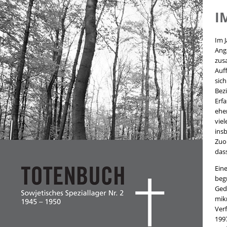
I
Im 
Ang
zus
Auff
sic
Bezi
Erf
ehe
vie
ins
Zuo
das
Eine
beg
Ged
mik
Ver
199