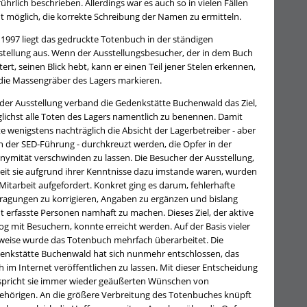
ührlich beschrieben. Allerdings war es auch so in vielen Fällen
ht möglich, die korrekte Schreibung der Namen zu ermitteln.
 1997 liegt das gedruckte Totenbuch in der ständigen
stellung aus. Wenn der Ausstellungsbesucher, der in dem Buch
tert, seinen Blick hebt, kann er einen Teil jener Stelen erkennen,
 die Massengräber des Lagers markieren.
 der Ausstellung verband die Gedenkstätte Buchenwald das Ziel,
lichst alle Toten des Lagers namentlich zu benennen. Damit
te wenigstens nachträglich die Absicht der Lagerbetreiber - aber
h der SED-Führung - durchkreuzt werden, die Opfer in der
nymität verschwinden zu lassen. Die Besucher der Ausstellung,
eit sie aufgrund ihrer Kenntnisse dazu imstande waren, wurden
Mitarbeit aufgefordert. Konkret ging es darum, fehlerhafte
tragungen zu korrigieren, Angaben zu ergänzen und bislang
t erfasste Personen namhaft zu machen. Dieses Ziel, der aktive
og mit Besuchern, konnte erreicht werden. Auf der Basis vieler
weise wurde das Totenbuch mehrfach überarbeitet. Die
enkstätte Buchenwald hat sich nunmehr entschlossen, das
 im Internet veröffentlichen zu lassen. Mit dieser Entscheidung
spricht sie immer wieder geäußerten Wünschen von
ehörigen. An die größere Verbreitung des Totenbuches knüpft