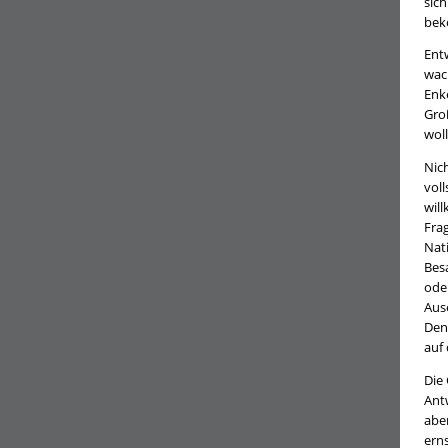
sic
bek
Entw
wac
Enk
Gro
wol
Nich
voll
wil
Fra
Nat
Bes
oder
Aus
Den
auf 
Die
Ant
abe
erns