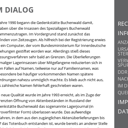
M DIALOG
RE
Jahre 1990 begann die Gedenkstätte Buchenwald damit,
aben über die Insassen des Speziallagers Buchenwald
IN
ammenzutragen. Im Vordergrund stand zunächst das
inden von Zeitzeugen. Als hilfreich bei der Registrierung erwies
ANZ
h ein Computer, der vom Bundesministerium für Innerdeutsche
URS
ehungen gestiftet worden war. Allerdings stieß dieses
STE
assungsverfahren sehr bald an Grenzen. Die Überlieferungen
VER
maliger Lagerinsassen über Mitgefangene reduzierten sich in
SPU
len Fällen auf Namen, teilweise nur auf Familiennamen, was
DDR 
besondere bei häufiger vorkommenden Namen spätere
NAC
rdnungen nahezu unmöglich machte. Es blieb auch nicht aus,
IM D
s zahlreiche Namen fehlerhaft geschrieben waren.
QUE
 neue Qualität wurde im Jahre 1993 erreicht, als im Zuge der
IM
renzten Öffnung von Aktenbeständen in Russland der
enkstätte Buchenwald das sogenannte Lagerjournal (in
DA
roverfilmter Form) überlassen wurde. Das aufwendige
fahren, in dem aus den zugänglichen Aktenüberlieferungen bis
7 das Totenbuch entstanden ist, wurde bereits an anderer Stelle