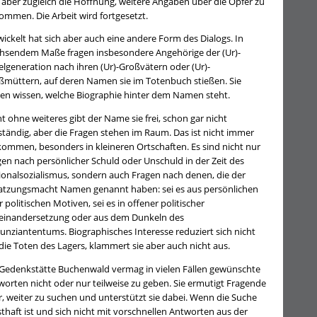
h aber zugleich die Hoffnung, weitere Angaben über die Opfer zu
ommen. Die Arbeit wird fortgesetzt.
ickelt hat sich aber auch eine andere Form des Dialogs. In
hsendem Maße fragen insbesondere Angehörige der (Ur)-
elgeneration nach ihren (Ur)-Großvätern oder (Ur)-
ßmüttern, auf deren Namen sie im Totenbuch stießen. Sie
len wissen, welche Biographie hinter dem Namen steht.
t ohne weiteres gibt der Name sie frei, schon gar nicht
ständig, aber die Fragen stehen im Raum. Das ist nicht immer
lkommen, besonders in kleineren Ortschaften. Es sind nicht nur
gen nach persönlicher Schuld oder Unschuld in der Zeit des
ionalsozialismus, sondern auch Fragen nach denen, die der
atzungsmacht Namen genannt haben: sei es aus persönlichen
 politischen Motiven, sei es in offener politischer
einandersetzung oder aus dem Dunkeln des
unziantentums. Biographisches Interesse reduziert sich nicht
die Toten des Lagers, klammert sie aber auch nicht aus.
 Gedenkstätte Buchenwald vermag in vielen Fällen gewünschte
worten nicht oder nur teilweise zu geben. Sie ermutigt Fragende
r, weiter zu suchen und unterstützt sie dabei. Wenn die Suche
thaft ist und sich nicht mit vorschnellen Antworten aus der