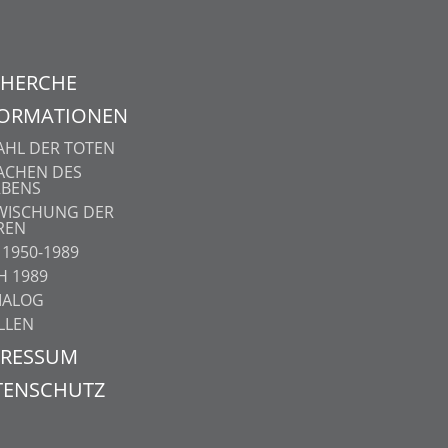
CHERCHE
FORMATIONEN
AHL DER TOTEN
ACHEN DES
RBENS
WISCHUNG DER
REN
1950-1989
H 1989
IALOG
LLEN
PRESSUM
TENSCHUTZ