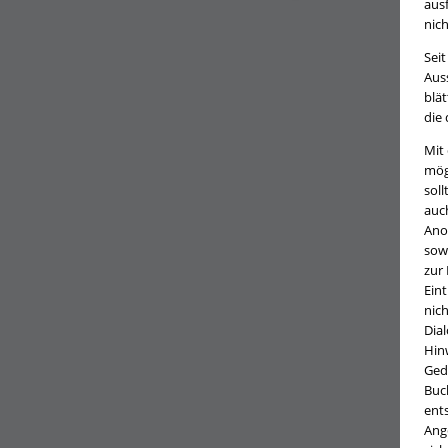
ausf
nic
Seit
Aus
blät
die
Mit
mög
soll
auc
Ano
sow
zur 
Ein
nich
Dial
Hin
Ged
Buch
ent
Ang